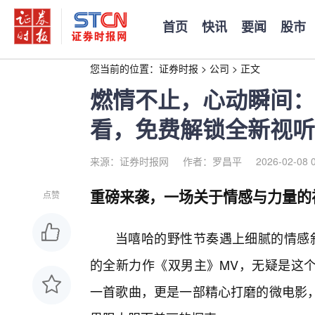
首页
快讯
要闻
股市
您当前的位置：
证券时报
>
公司
>
正文
燃情不止，心动瞬间：
看，免费解锁全新视听
来源：证券时报网
作者：罗昌平
2026-02-08 
重磅来袭，一场关于情感与力量的
点赞
当嘻哈的野性节奏遇上细腻的情感叙
的全新力作《双男主》MV，无疑是这
一首歌曲，更是一部精心打磨的微电影，