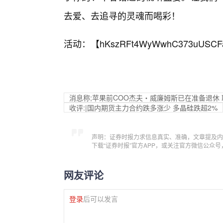
去爱、去追寻的灵魂而喝彩！
活动：【
hKszRFt4WyWwhC373uUSCF
消息称;苹果前COO杰夫・威廉姆斯已在准备退休
收评:|国内期货主力合约跌多涨少 多晶硅跌超2%
声明：证券时报力求信息真实、准确，文章提及内
下载“证券时报”官方APP，或关注官方微信公众
网友评论
登录
后可以发言